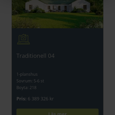
Traditionell 04
1-planshus
Sovrum
:
5-6 st
Boyta
:
218
Pris
:
6 389 326 kr
Läs mer