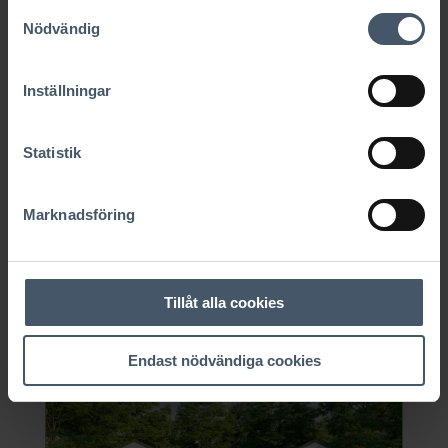
Samtyckesval
Nödvändig
Modern 04
Inställningar
1-planshus
Statistik
Sovrum
:
5-6 st
Boyta
:
218
Marknadsföring
Pris
:
6 363 146 kr
Läs mer
Tillåt alla cookies
Endast nödvändiga cookies