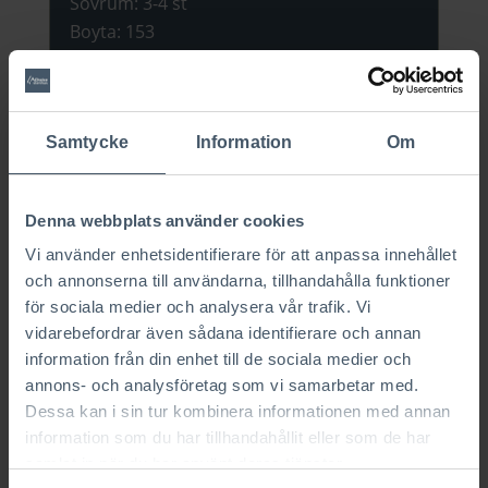
Sovrum
:
3-4 st
Boyta
:
153
Pris
:
4 844 213 kr
Läs mer
Samtycke
Information
Om
Denna webbplats använder cookies
Vi använder enhetsidentifierare för att anpassa innehållet
och annonserna till användarna, tillhandahålla funktioner
för sociala medier och analysera vår trafik. Vi
vidarebefordrar även sådana identifierare och annan
information från din enhet till de sociala medier och
annons- och analysföretag som vi samarbetar med.
Dessa kan i sin tur kombinera informationen med annan
information som du har tillhandahållit eller som de har
samlat in när du har använt deras tjänster.