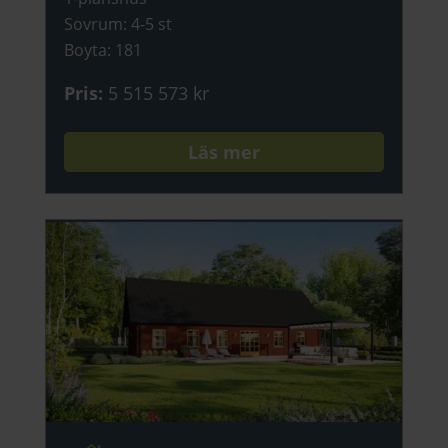
Sovrum
:
4-5 st
Boyta
:
181
Pris
:
5 515 573 kr
Läs mer