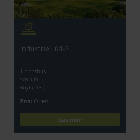
Industriell 04-2
1-planshus
Sovrum
:
3
Boyta
:
130
Pris
:
Offert
Läs mer