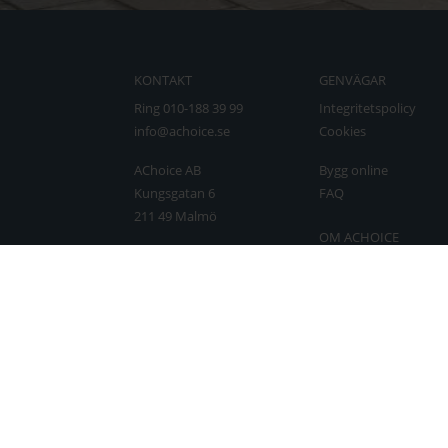
KONTAKT
GENVÄGAR
Ring 010-188 39 99
Integritetspolicy
info@achoice.se
Cookies
AChoice AB
Bygg online
Kungsgatan 6
FAQ
211 49 Malmö
OM ACHOICE
Org.nr.
Om oss
556863-2433
Våra samarbetspartn
Bli partner
Kontakta oss
Boka möte