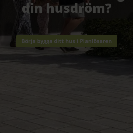
din husdröm?
Börja bygga ditt hus i Planlösaren