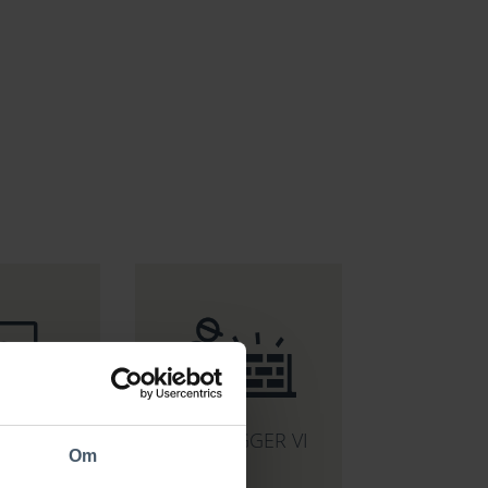
HÄR BYGGER VI
TA OSS
Om