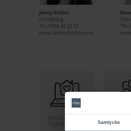
Jenny Ahlbin
Ron
Försäljning
Tekn
Tfn: 0766-45 22 27
Tfn:
jenny.ahlbin@achoice.se
ronn
BYGG ONLINE -
BOKA
Samtycke
PLANLÖSAREN