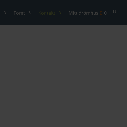
n
Tomt
Kontakt
Mitt drömhus
0