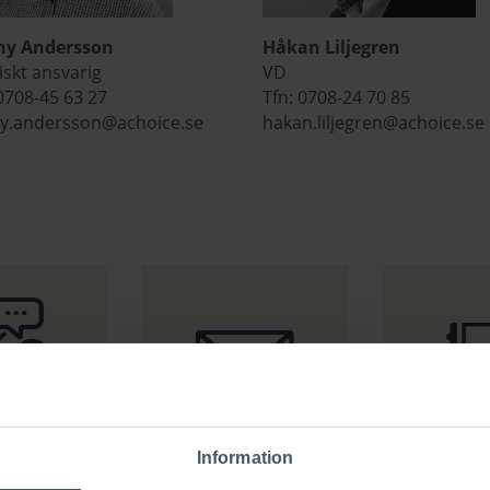
ny Andersson
Håkan Liljegren
iskt ansvarig
VD
 0708-45 63 27
Tfn: 0708-24 70 85
y.andersson@achoice.se
hakan.liljegren@achoice.se
MAILA OSS
 MÖTE
KONTAK
Information