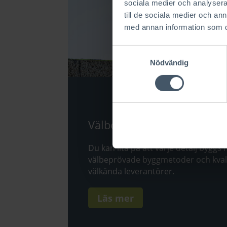
sociala medier och analysera 
till de sociala medier och a
med annan information som du 
Samtyckesval
Nödvändig
Välbeprövade byggmetode
Du kan lita på att varje detalj byggs
välbeprövade byggmetoder och kval
välkända leverantörer.
Läs mer