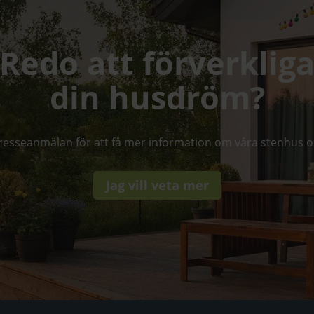
Redo att förverklig
din husdröm?
ntresseanmälan för att få mer information om våra stenhus o
Jag vill veta mer