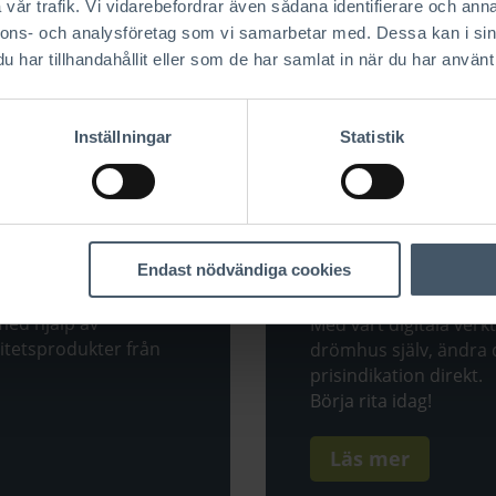
vår trafik. Vi vidarebefordrar även sådana identifierare och anna
nnons- och analysföretag som vi samarbetar med. Dessa kan i sin
har tillhandahållit eller som de har samlat in när du har använt 
Inställningar
Statistik
r
Börja resan till
Endast nödvändiga cookies
 med hjälp av
Med vårt digitala verkt
itetsprodukter från
drömhus själv, ändra 
prisindikation direkt.
Börja rita idag!
Läs mer