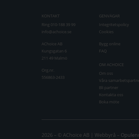
KONTAKT
GENVÄGAR
Ring 010-188 39 99
Integritetspolicy
info@achoice.se
Cookies
AChoice AB
Bygg online
Kungsgatan 6
FAQ
211 49 Malmö
OM ACHOICE
Org.nr.
Om oss
556863-2433
Våra samarbetspartn
Bli partner
Kontakta oss
Boka möte
2026 – © AChoice AB | Webbyrå –
Opulen