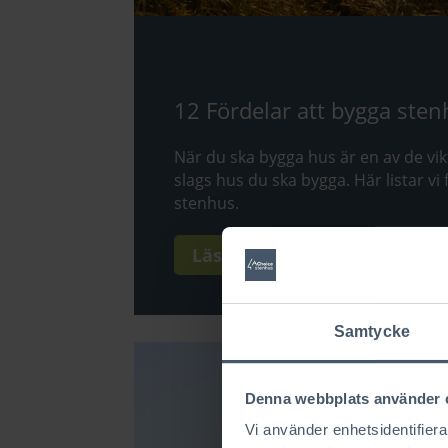
12 Fördelar att bygga ste
När du ska bygga hus är en av de vikt
slags hus du ska bygga. Här listar vi
stenhus.
Läs mer
Samtycke
Denna webbplats använder 
Vi använder enhetsidentifierar