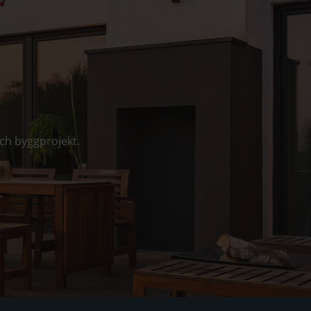
a
ch byggprojekt.