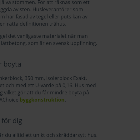
jälva stommen. För att räknas som ett
yggda av sten. Husleverantörer som
har fasad av tegel eller puts kan av
 rätta definitionen trähus.
tegel det vanligaste materialet när man
t lättbetong, som är en svensk uppfinning.
r boyta
nkerblock, 350 mm, Isolerblock Exakt.
het och med ett U-värde på 0,16. Hus med
gg vilket gör att du får mindre boyta på
 AChoice
byggkonstruktion
.
för dig
 du alltid ett unikt och skräddarsytt hus.