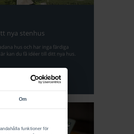
ditt nya stenhus
ikadana hus och har inga färdiga
är kan du få idéer till ditt nya hus.
Om
andahålla funktioner för