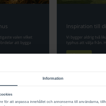
nhus
Inspiration till 
igaste valen vilket
Vi bygger aldrig två l
 fördelar att bygga
typhus att välja från. H
Läs mer
Information
cookies
e för att anpassa innehållet och annonserna till användarna, tillh