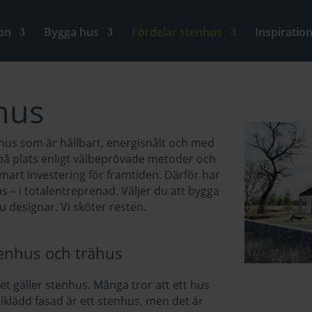
on
Bygga hus
Fördelar stenhus
Inspiratio
hus
 hus som är hållbart, energisnålt och med
på plats enligt välbeprövade metoder och
 smart investering för framtiden. Därför har
s – i totalentreprenad. Väljer du att bygga
 designar. Vi sköter resten.
tenhus och trähus
et gäller stenhus. Många tror att ett hus
lklädd fasad är ett stenhus, men det är