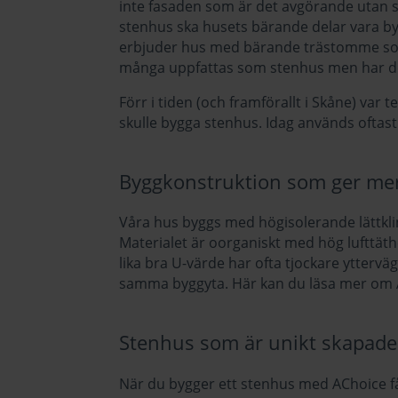
inte fasaden som är det avgörande utan s
stenhus ska husets bärande delar vara b
erbjuder hus med bärande trästomme som 
många uppfattas som stenhus men har den
Förr i tiden (och framförallt i Skåne) var 
skulle bygga stenhus. Idag används oftas
Byggkonstruktion som ger me
Våra hus byggs med högisolerande lättkli
Materialet är oorganiskt med hög lufttät
lika bra U-värde har ofta tjockare yttervä
samma byggyta. Här kan du läsa mer om
Stenhus som är unikt skapade 
När du bygger ett stenhus med AChoice får