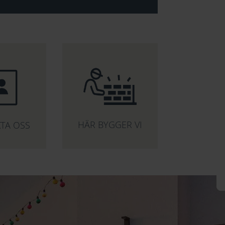
HÄR BYGGER VI
TA OSS