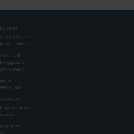
KONTAKT
Ring 010-188 39 99
info@achoice.se
AChoice AB
Kungsgatan 6
211 49 Malmö
Org.nr.
556863-2433
GENVÄGAR
Integritetspolicy
Cookies
Bygg online
FAQ