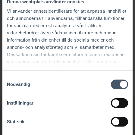
Denna webbplats använder cookies
vår byggkonstruktion.
Vi använder enhetsidentifierare för att anpassa innehållet
och annonserna till användarna, tillhandahålla funktioner
12. Nära-noll-energibyggnad
för sociala medier och analysera vår trafik. Vi
vidarebefordrar även sådana identifierare och annan
Från och med 2021 ska alla nya byggnader i
information från din enhet till de sociala medier och
Europa uppfylla högt ställda energikrav. Våra
annons- och analysföretag som vi samarbetar med.
hus uppfyller Boverkets krav på en nära-noll-
Dessa kan i sin tur kombinera informationen med annan
energibyggnad. Det innebär att huset ska ha en
information som du har tillhandahållit eller som de har
hög energiprestanda och den låga energi som
samlat in när du har använt deras tjänster.
krävs bör tillföras i form av förnybara källor.
Läs
Samtyckesval
mer här
Nödvändig
Inställningar
Statistik