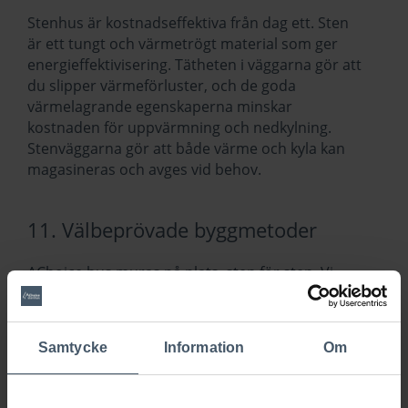
Stenhus är kostnadseffektiva från dag ett. Sten
är ett tungt och värmetrögt material som ger
energieffektivisering. Tätheten i väggarna gör att
du slipper värmeförluster, och de goda
värmelagrande egenskaperna minskar
kostnaden för uppvärmning och nedkylning.
Stenväggarna gör att både värme och kyla kan
magasineras och avges vid behov.
11. Välbeprövade byggmetoder
AChoice hus muras på plats, sten för sten. Vi
tror på ett gediget hantverk och våra allians-
entreprenörer är stolta byggmästare som
bygger efter välbeprövade byggmästarprinciper.
Samtycke
Information
Om
Vår byggkonstruktion utesluter risk för
felbyggnation samtidigt som den bidrar till en
effektivare och bättre arbetsmiljö. Läs mer om