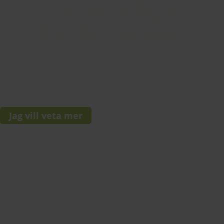
förverkliga
din husdröm?
Skicka in en intresseanmälan för att få mer information om
våra stenhus och byggprojekt.
Jag vill veta mer