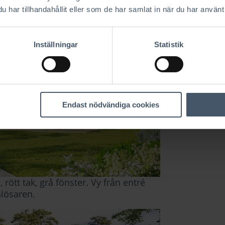
har tillhandahållit eller som de har samlat in när du har använt 
Inställningar
Statistik
Endast nödvändiga cookies
 rött tak, grå fönster. Vy från entré
anlösaren
.