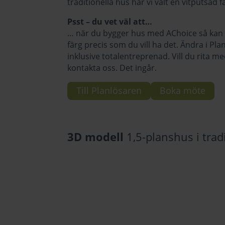
traditionella hus har vi valt en vitputsa
Psst – du vet väl att…
… när du bygger hus med AChoice så kan du
färg precis som du vill ha det. Ändra i Pla
inklusive totalentreprenad. Vill du rita me
kontakta oss. Det ingår.
Till Planlösaren
Boka möte
3D modell
1,5-planshus i trad