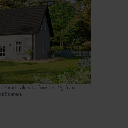
, svart tak, vita fönster. Vy från
lanlösaren
.