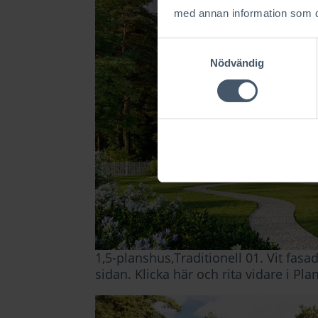
med annan information som du 
Samtyckesval
Nödvändig
1,5-planshus,Traditionell 01. Vit fasad,
sidan.
Klicka här och rita vidare i Pl