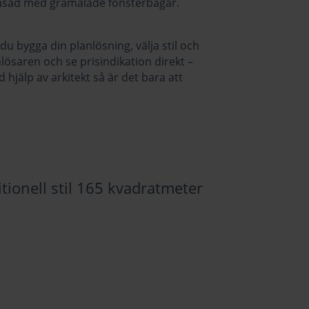
d fasad med gråmålade fönsterbågar.
 bygga din planlösning, välja stil och
nlösaren och se prisindikation direkt –
d hjälp av arkitekt så är det bara att
itionell stil 165 kvadratmeter