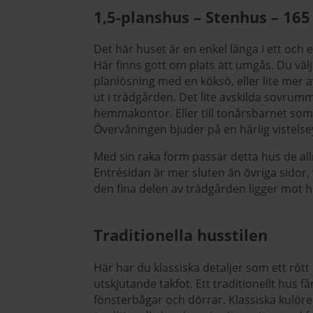
1,5-planshus – Stenhus – 165
Det här huset är en enkel länga i ett och
Här finns gott om plats att umgås. Du välj
planlösning med en köksö, eller lite mer a
ut i trädgården. Det lite avskilda sovrum
hemmakontor. Eller till tonårsbarnet som o
Övervåningen bjuder på en härlig vistelsey
Med sin raka form passar detta hus de allra
Entrésidan är mer sluten än övriga sidor, 
den fina delen av trädgården ligger mot 
Traditionella husstilen
Här har du klassiska detaljer som ett röt
utskjutande takfot. Ett traditionellt hus 
fönsterbågar och dörrar. Klassiska kulöre