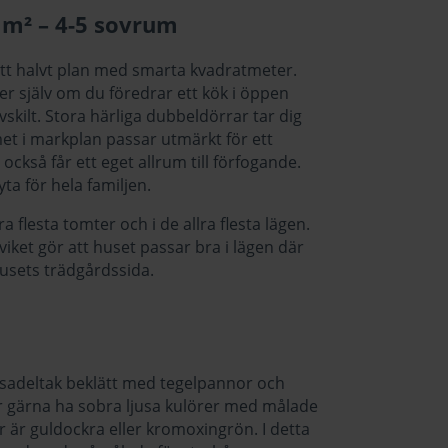
 m² – 4-5 sovrum
 ett halvt plan med smarta kvadratmeter.
er själv om du föredrar ett kök i öppen
vskilt. Stora härliga dubbeldörrar tar dig
met i markplan passar utmärkt för ett
ckså får ett eget allrum till förfogande.
ta för hela familjen.
 flesta tomter och i de allra flesta lägen.
viket gör att huset passar bra i lägen där
husets trädgårdssida.
t sadeltak beklätt med tegelpannor och
får gärna ha sobra ljusa kulörer med målade
r är guldockra eller kromoxingrön. I detta