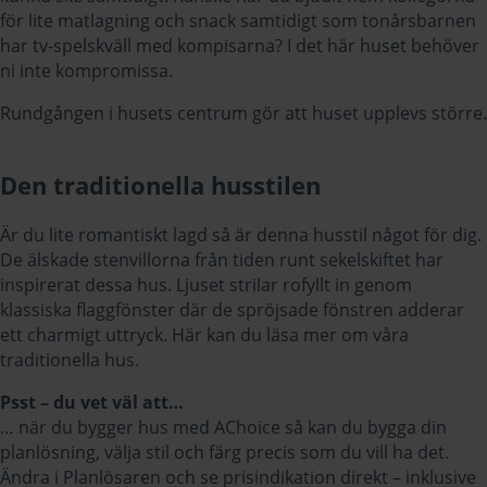
för lite matlagning och snack samtidigt som tonårsbarnen
har tv-spelskväll med kompisarna? I det här huset behöver
ni inte kompromissa.
Rundgången i husets centrum gör att huset upplevs större.
Den traditionella husstilen
Är du lite romantiskt lagd så är denna husstil något för dig.
De älskade stenvillorna från tiden runt sekelskiftet har
inspirerat dessa hus. Ljuset strilar rofyllt in genom
klassiska flaggfönster där de spröjsade fönstren adderar
ett charmigt uttryck. Här kan du läsa mer om våra
traditionella hus.
Psst – du vet väl att…
… när du bygger hus med AChoice så kan du bygga din
planlösning, välja stil och färg precis som du vill ha det.
Ändra i Planlösaren och se prisindikation direkt – inklusive