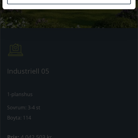
Industriell 05
1-planshus
Sovrum
:
3-4 st
Boyta
:
114
Pris
:
4 042 503 kr