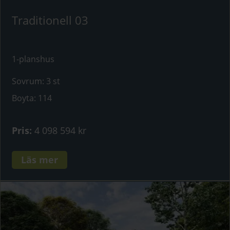
Traditionell 03
1-planshus
Sovrum
:
3 st
Boyta
:
114
Pris
:
4 098 594 kr
Läs mer