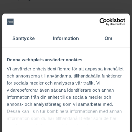
Från gammal äppelträdgård till
drömtomt
Svärmor och svärfar bor mitt emot.
Samtycke
Information
Om
Trädgårdsmästaren och vaktmästaren som de så
kärt kallas. Tomten tillhörde svärföräldrarna och
användes tidigare som en äppelträdgård av en
Denna webbplats använder cookies
bonde i området.
Vi använder enhetsidentifierare för att anpassa innehållet
och annonserna till användarna, tillhandahålla funktioner
När svärföräldrarna köpte tomten 1998 kom första
för sociala medier och analysera vår trafik. Vi
tanken om att kanske bygga där någon gång. Några
vidarebefordrar även sådana identifierare och annan
år senare blev idéen till verklighet.
information från din enhet till de sociala medier och
– Och det var ju bra att det blev så! Vi trivs jättebra
annons- och analysföretag som vi samarbetar med.
här, säger Anna.
Dessa kan i sin tur kombinera informationen med annan
information som du har tillhandahållit eller som de har
samlat in när du har använt deras tjänster.
Från vision till verklighet: Ett lättskött