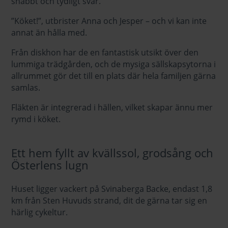
snabbt och tydligt svar.
”Köket!”, utbrister Anna och Jesper – och vi kan inte
annat än hålla med.
Från diskhon har de en fantastisk utsikt över den
lummiga trädgården, och de mysiga sällskapsytorna i
allrummet gör det till en plats där hela familjen gärna
samlas.
Fläkten är integrerad i hällen, vilket skapar ännu mer
rymd i köket.
Ett hem fyllt av kvällssol, grodsång och
Österlens lugn
Huset ligger vackert på Svinaberga Backe, endast 1,8
km från Sten Huvuds strand, dit de gärna tar sig en
härlig cykeltur.