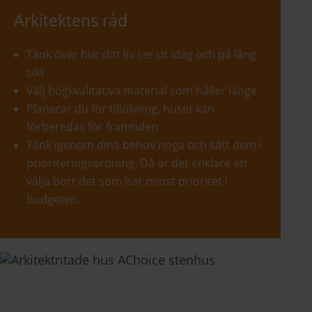
Arkitektens råd
Tänk över hur ditt liv ser ut idag och på lång
sikt
Välj högkvalitativa material som håller länge
Planerar du för tillökning, huset kan
förberedas för framtiden
Tänk igenom dina behov noga och sätt dem i
prioriteringsordning. Då är det enklare att
välja bort det som har minst prioritet i
budgeten.