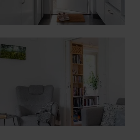
Grovkök | Tvättrum
Vardagsrum | Bibliotek