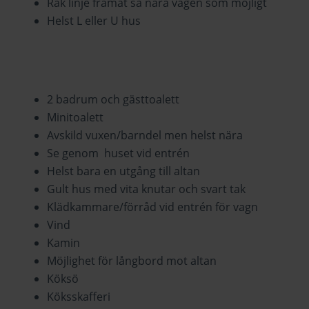
Rak linje framåt så nära vägen som möjligt
Helst L eller U hus
2 badrum och gästtoalett
Minitoalett
Avskild vuxen/barndel men helst nära
Se genom huset vid entrén
Helst bara en utgång till altan
Gult hus med vita knutar och svart tak
Klädkammare/förråd vid entrén för vagn
Vind
Kamin
Möjlighet för långbord mot altan
Köksö
Köksskafferi