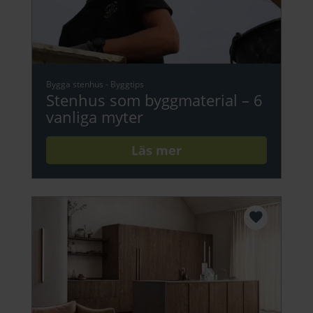
Bygga stenhus
-
Byggtips
Stenhus som byggmaterial – 6
vanliga myter
Läs mer