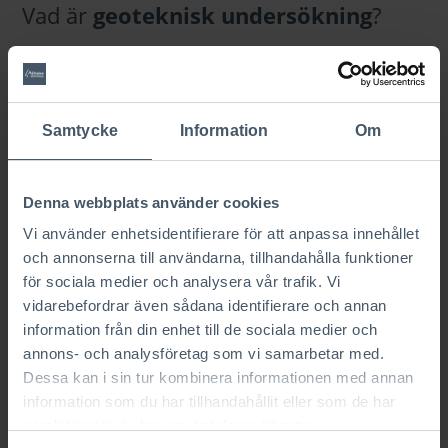
Vad är
geoteknisk undersökning
?
En geoteknisk undersökning görs främst för att
undersöka vilka laster en tomt klarar av. Vid
undersökningen får man information om
markförhållande som man inte kan avgöra med
Samtycke
Information
Om
blotta ögat. Vid byggnation av ett AChoice stenhus
krävs en markbärighet på minst 100 kPa.
Denna webbplats använder cookies
Vi använder enhetsidentifierare för att anpassa innehållet
Vad är
garantibesiktning
?
och annonserna till användarna, tillhandahålla funktioner
för sociala medier och analysera vår trafik. Vi
Det pågår en reklamationstid under 2 år efter
vidarebefordrar även sådana identifierare och annan
slutbesiktning. Skulle det uppstå fel under denna tid
information från din enhet till de sociala medier och
kan man reklamera felen. Byggherren bokar in och
annons- och analysföretag som vi samarbetar med.
bekostar en garantibesiktning för att dokumentera
Dessa kan i sin tur kombinera informationen med annan
och bedöma felen.
information som du har tillhandahållit eller som de har
samlat in när du har använt deras tjänster.
Vad är en
illustrationsplan
?