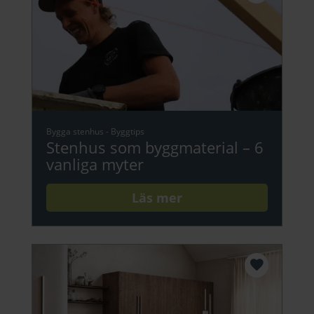
Bygga stenhus
-
Byggtips
Stenhus som byggmaterial – 6
vanliga myter
Läs mer