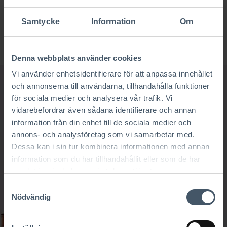
Samtycke
Information
Om
Kontakta oss
Denna webbplats använder cookies
Vi använder enhetsidentifierare för att anpassa innehållet
och annonserna till användarna, tillhandahålla funktioner
för sociala medier och analysera vår trafik. Vi
QUIZ: Vilken husstil passar dig bäst?
vidarebefordrar även sådana identifierare och annan
information från din enhet till de sociala medier och
Gör vårt Quiz och få svar på vilken husstil som bäst
annons- och analysföretag som vi samarbetar med.
matchar dina behov och din personlighet.
Dessa kan i sin tur kombinera informationen med annan
information som du har tillhandahållit eller som de har
Få svar på 3 minuter!
samlat in när du har använt deras tjänster.
Samtyckesval
Nödvändig
Gå till QUIZ