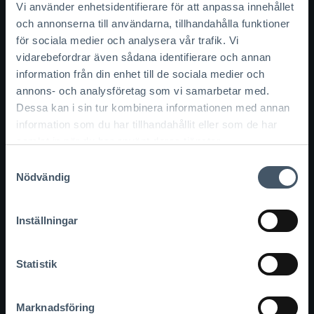
Vi använder enhetsidentifierare för att anpassa innehållet
KONTAKT
och annonserna till användarna, tillhandahålla funktioner
Ring 010-188 39 99
för sociala medier och analysera vår trafik. Vi
info@achoice.se
vidarebefordrar även sådana identifierare och annan
information från din enhet till de sociala medier och
AChoice AB
annons- och analysföretag som vi samarbetar med.
Kungsgatan 6
211 49 Malmö
Dessa kan i sin tur kombinera informationen med annan
information som du har tillhandahållit eller som de har
Org.nr.
samlat in när du har använt deras tjänster.
556863-2433
Samtyckesval
Nödvändig
GENVÄGAR
Integritetspolicy
Inställningar
Cookies
Bygg online
Statistik
FAQ
Marknadsföring
OM ACHOICE