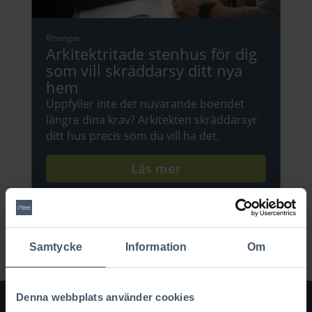
Ritningar
Arkitektritade stenhus för dig
som vill skräddarsy ditt nya
hem
Uppfyller inte det nuvarande boendet
längre dina krav? Arkitekten skräddarsyr
ditt hus precis som du vill ha det.
Läs mer
Samtycke
Information
Om
Denna webbplats använder cookies