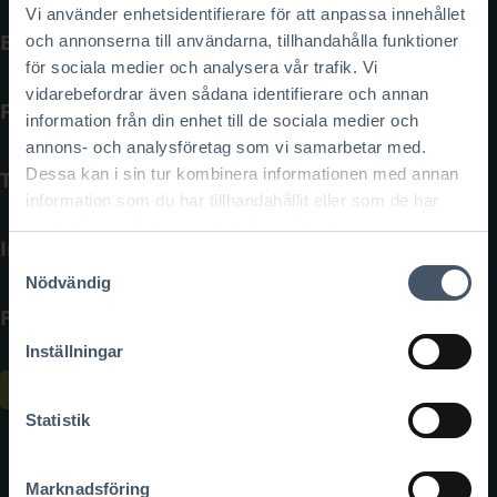
Vi använder enhetsidentifierare för att anpassa innehållet
BYA kvm:
163 kvm
och annonserna till användarna, tillhandahålla funktioner
för sociala medier och analysera vår trafik. Vi
vidarebefordrar även sådana identifierare och annan
Fasad:
Puts
information från din enhet till de sociala medier och
annons- och analysföretag som vi samarbetar med.
Dessa kan i sin tur kombinera informationen med annan
Tak:
3 graders papptak med sarg på 3 sidor
information som du har tillhandahållit eller som de har
samlat in när du har använt deras tjänster.
Inv. takhöjd:
2,7 m
Samtyckesval
Nödvändig
Pris:
Kontakta oss för offert
Inställningar
Läs mer
Statistik
Marknadsföring