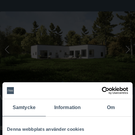
Villa Silhuett: Modernt 1-planshus i vinkel
Samtycke
Information
Om
Boyta:
153 kvm
Denna webbplats använder cookies