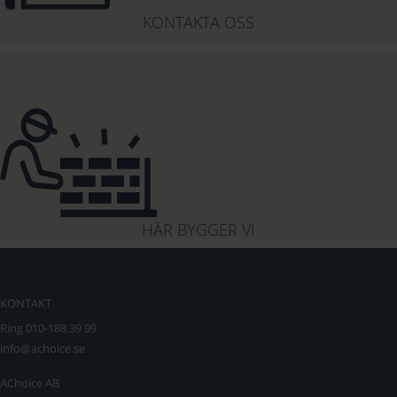
KONTAKTA OSS
HÄR BYGGER VI
KONTAKT
Ring 010-188 39 99
info@achoice.se
AChoice AB