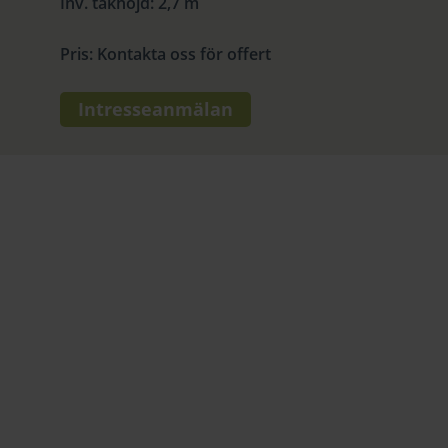
Inv. takhöjd
:
2,7 m
Pris
:
Kontakta oss för offert
Intresseanmälan