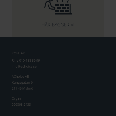
HÄR BYGGER VI
KONTAKT
Ring 010-188 39 99
info@achoice.se
AChoice AB
Kungsgatan 6
211 49 Malmö
Org.nr.
556863-2433