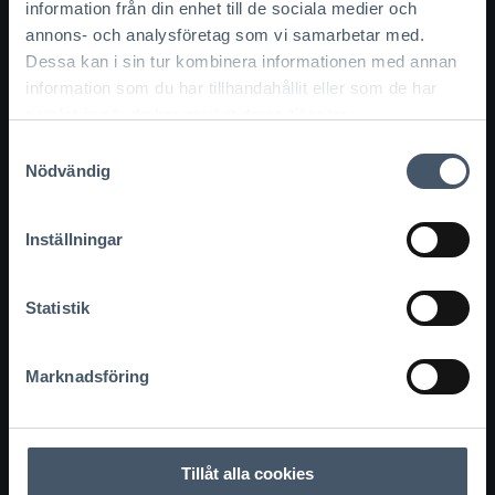
information från din enhet till de sociala medier och
annons- och analysföretag som vi samarbetar med.
Tak:
3 graders papptak med sarg på 3
Dessa kan i sin tur kombinera informationen med annan
sidor
information som du har tillhandahållit eller som de har
samlat in när du har använt deras tjänster.
Inv. takhöjd:
2,7 m
Samtyckesval
Nödvändig
Pris:
Kontakta oss för offert
Inställningar
Läs mer
Statistik
Marknadsföring
Tillåt alla cookies