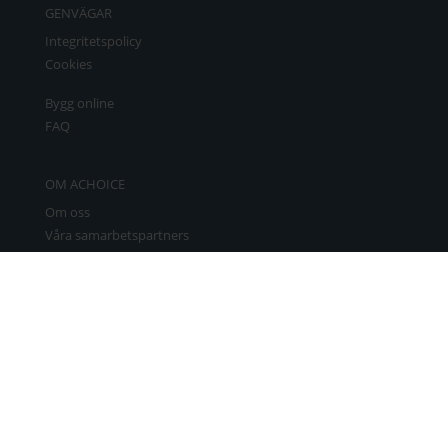
GENVÄGAR
Integritetspolicy
Cookies
Bygg online
FAQ
OM ACHOICE
Om oss
Våra samarbetspartners
Bli partner
Kontakta oss
Boka möte
LEDANDE LEVERANTÖRER