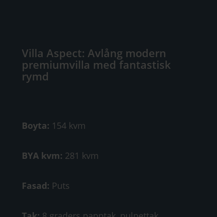
Villa Aspect: Avlång modern
premiumvilla med fantastisk
rymd
Boyta:
154 kvm
BYA kvm:
281 kvm
Fasad:
Puts
Tak:
8 graders papptak, pulpettak