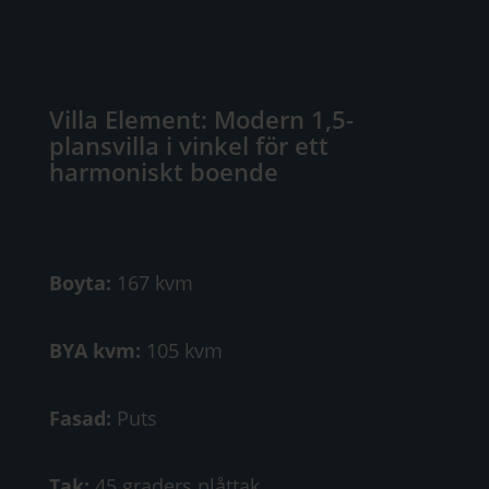
Villa Element: Modern 1,5-
plansvilla i vinkel för ett
harmoniskt boende
Boyta:
167 kvm
BYA kvm:
105 kvm
Fasad:
Puts
Tak:
45 graders plåttak