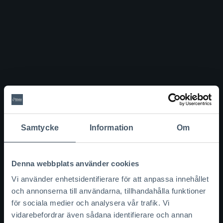
Villa Silhuett: Modernt 1-
planshus i vinkel
Samtycke
Information
Om
Boyta:
153 kvm
Denna webbplats använder cookies
Vi använder enhetsidentifierare för att anpassa innehållet
BYA kvm:
163 kvm
och annonserna till användarna, tillhandahålla funktioner
för sociala medier och analysera vår trafik. Vi
Fasad:
Puts
vidarebefordrar även sådana identifierare och annan