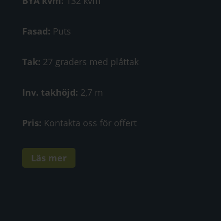
BYA kvm:
132 kvm
Fasad:
Puts
Tak:
27 graders med plåttak
Inv. takhöjd:
2,7 m
Pris:
Kontakta oss för offert
Läs mer