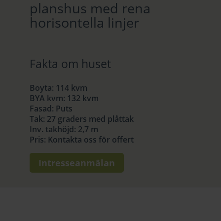
planshus med rena
horisontella linjer
Fakta om huset
Boyta
:
114 kvm
BYA kvm
:
132 kvm
Fasad
:
Puts
Tak
:
27 graders med plåttak
Inv. takhöjd
:
2,7 m
Pris
:
Kontakta oss för offert
Intresseanmälan