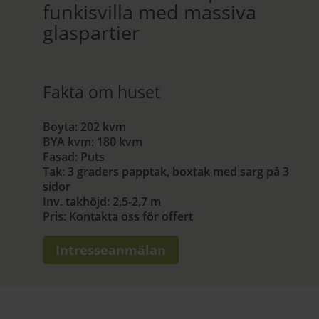
funkisvilla med massiva
glaspartier
Fakta om huset
Boyta
:
202 kvm
BYA kvm
:
180 kvm
Fasad
:
Puts
Tak
:
3 graders papptak, boxtak med sarg på 3
sidor
Inv. takhöjd
:
2,5-2,7 m
Pris
:
Kontakta oss för offert
Intresseanmälan