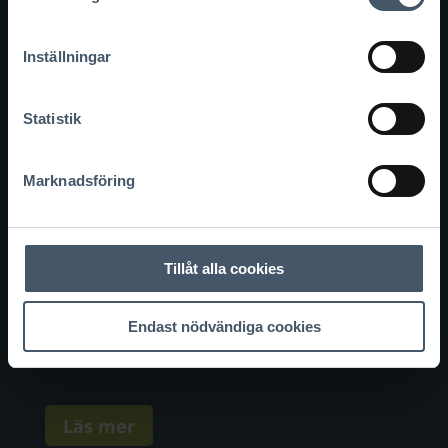
Boyta:
160 kvm
Inställningar
BYA kvm:
121 kvm
Statistik
Fasad:
Puts
Marknadsföring
Tak:
45 graders plåttak
Tillåt alla cookies
Inv. takhöjd:
2,7 m
Endast nödvändiga cookies
Pris:
Kontakta oss för offert
Läs mer