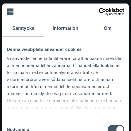
Inv. takhöjd:
2,7 m
Pris:
Kontakta oss för offert
Samtycke
Information
Om
Läs mer
Denna webbplats använder cookies
Vi använder enhetsidentifierare för att anpassa innehållet
och annonserna till användarna, tillhandahålla funktioner
för sociala medier och analysera vår trafik. Vi
vidarebefordrar även sådana identifierare och annan
information från din enhet till de sociala medier och
annons- och analysföretag som vi samarbetar med.
Dessa kan i sin tur kombinera informationen med annan
Villa Nova: Arkitektritat 1,5-
information som du har tillhandahållit eller som de har
planshus i modern klassisk stil
samlat in när du har använt deras tjänster.
Samtyckesval
Nödvändig