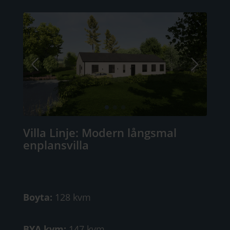
Villa Linje: Modern långsmal
enplansvilla
Boyta:
128 kvm
BYA kvm:
147 kvm