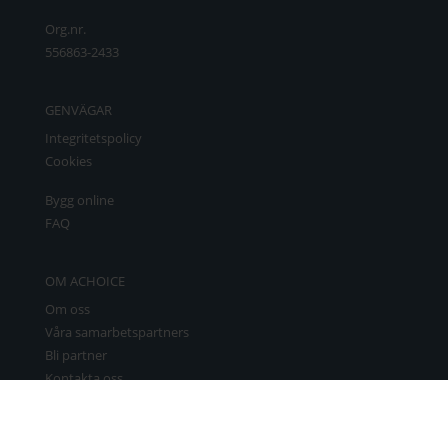
Org.nr.
556863-2433
GENVÄGAR
Integritetspolicy
Cookies
Bygg online
FAQ
OM ACHOICE
Om oss
Våra samarbetspartners
Bli partner
Kontakta oss
Boka möte