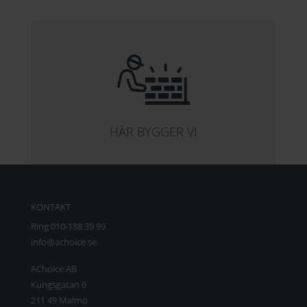
HÄR BYGGER VI
KONTAKT
Ring 010-188 39 99
info@achoice.se
AChoice AB
Kungsgatan 6
211 49 Malmö