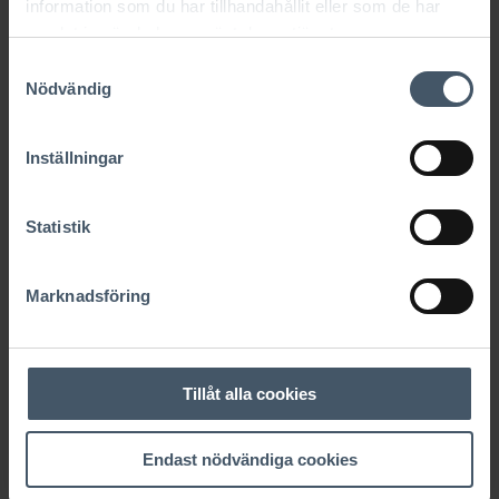
information som du har tillhandahållit eller som de har
och rekreation. Runt Finjasjön finns fina
samlat in när du har använt deras tjänster.
badplatser, strövområden och vandringsleder.
Samtyckesval
Med sina cirka 52 000 invånare är Hässleholms
Nödvändig
kommun den femte största i Skåne.
Hässleholm är en attraktiv ort att bo och leva i.
Inställningar
Här finns goda kommunikationer, en utvecklad
infrastruktur, bra skolor och service. I centrala
Hässleholm finns allt du behöver. Butiker,
Statistik
kaféer, restauranger, ett kulturhus med
bibliotek, utställningshall, biograf…
Marknadsföring
Kontakta
Bjurfors angående tomt
Jamal Natour
Tel:
0701-64 19 9
2
Tillåt alla cookies
Mail: jamal.natour@bjurfors.se
Kontakt arkitektritat hus
Endast nödvändiga cookies
Jenny Ahlbin, AChoice