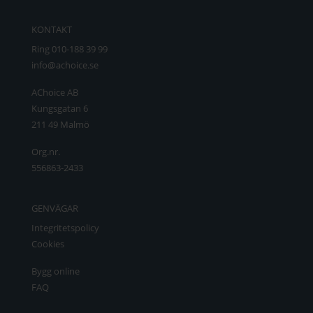
KONTAKT
Ring 010-188 39 99
info@achoice.se
AChoice AB
Kungsgatan 6
211 49 Malmö
Org.nr.
556863-2433
GENVÄGAR
Integritetspolicy
Cookies
Bygg online
FAQ