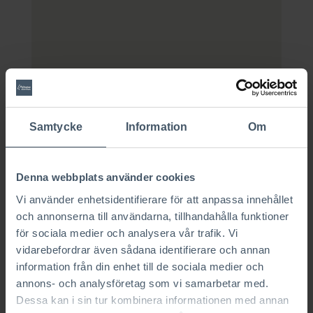
Nu släpps tomterna på Laxvägen. Tomternas
storlek är på 707 och 738 kvadratmeter. Här
Samtycke
Information
Om
har du möjlighet att bygga ditt arkitektritade
stenhus med AChoice precis som du vill ha det.
Adresser och storlekar
Denna webbplats använder cookies
Vi använder enhetsidentifierare för att anpassa innehållet
Adress Laxvägen 26
– 707 kvm
och annonserna till användarna, tillhandahålla funktioner
Adress Laxvägen 28
– 738 kvm
för sociala medier och analysera vår trafik. Vi
Läge, läge, läge är orden som sammanfattar
vidarebefordrar även sådana identifierare och annan
tomterna till salu på Laxvägen i Hässleholm.
information från din enhet till de sociala medier och
Här bor du naturskönt med cirka hundra
annons- och analysföretag som vi samarbetar med.
meter till Finjasjön. Som en av Skånes största
Dessa kan i sin tur kombinera informationen med annan
sjöar bjuder den in till sköna bad, sportfiske