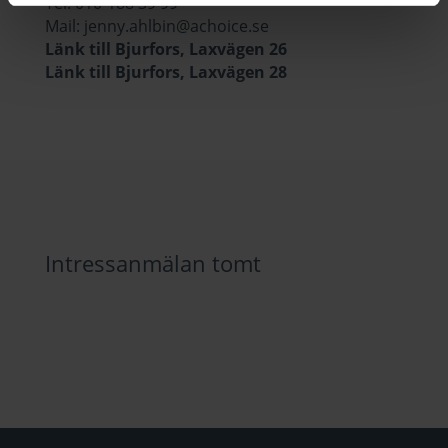
Tel:
010-188 39 99
Mail:
jenny.ahlbin@achoice.se
Länk till Bjurfors, Laxvägen 26
Länk till Bjurfors, Laxvägen 28
Intressanmälan tomt