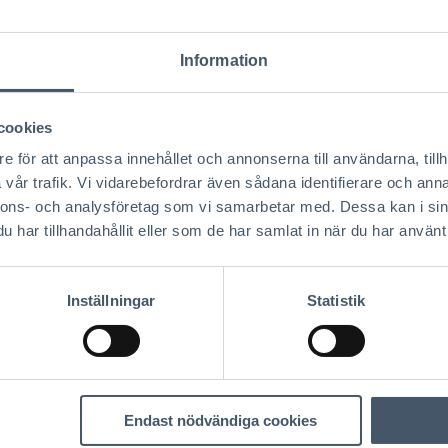
stian Clausen
Information
ektledare / Ägare
:
christian@clausenloven.se
 010-214 60 21
cookies
e för att anpassa innehållet och annonserna till användarna, tillh
vår trafik. Vi vidarebefordrar även sådana identifierare och anna
nnons- och analysföretag som vi samarbetar med. Dessa kan i sin
har tillhandahållit eller som de har samlat in när du har använt 
 hus med AChoice
Inställningar
Statistik
 hus går till och vad du ska tänka på. Steg för steg, från idé
Endast nödvändiga cookies