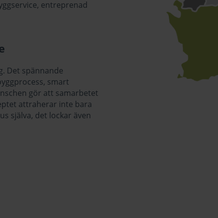
byggservice, entreprenad
e
rg. Det spännande
 byggprocess, smart
anschen gör att samarbetet
ptet attraherar inte bara
us själva, det lockar även