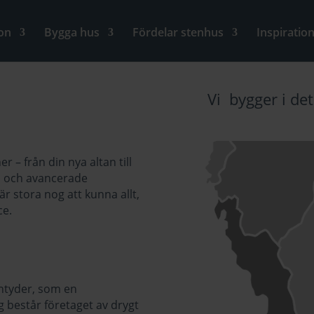
on
Bygga hus
Fördelar stenhus
Inspiratio
Vi bygger i d
 – från din nya altan till
n och avancerade
är stora nog att kunna allt,
ce.
ntyder, som en
g består företaget av drygt