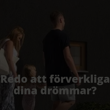
Redo att förverkliga
dina drömmar?