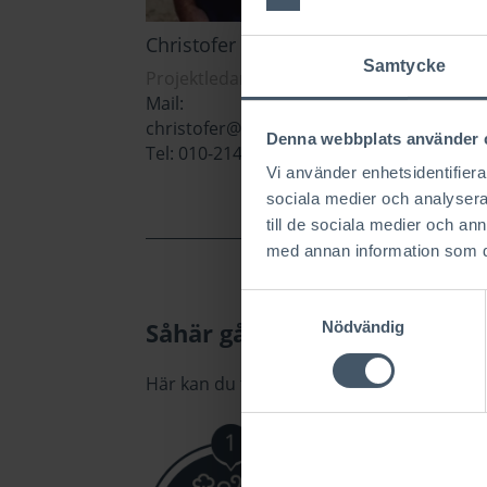
Christofer Lovén
Chri
Samtycke
Projektledare / Ägare
Proj
Mail:
Mail
christofer@clausenloven.se
Tel:
Denna webbplats använder 
Tel: 010-214 60 30
Vi använder enhetsidentifierar
sociala medier och analysera 
till de sociala medier och a
med annan information som du 
Samtyckesval
Såhär går det till att bygga
Nödvändig
Här kan du ta del av hur processen att bygga