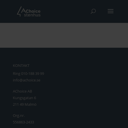
KONTAKT
Ring 010-188 39 99
info@achoice.se
AChoice AB
Kungsgatan 6
211 49 Malmö
Org.nr.
556863-2433