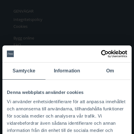
GENVÄGAR
Integritetspolicy
Cookies
Bygg online
FAQ
OM ACHOICE
Om oss
Samtycke
Information
Om
Våra samarbetspartners
Bli partner
Kontakta oss
Denna webbplats använder cookies
Boka möte
Vi använder enhetsidentifierare för att anpassa innehållet
och annonserna till användarna, tillhandahålla funktioner
för sociala medier och analysera vår trafik. Vi
LEDANDE LEVERANTÖRER
vidarebefordrar även sådana identifierare och annan
information från din enhet till de sociala medier och